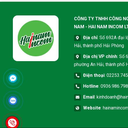
xuất khẩu.
CÔNG TY TNHH CÔNG NG
NAM - HAI NAM INCOM L
Địa chỉ
: Số 692A đại 
Hải, thành phố Hải Phòng
Địa chị VP chính
: Số 
phường An Hải, thành phố 
Điện thoại
:
02253.745
Hotline
:
0936.986.79
Email
:
kinhdoanh@hai
Website
:
hainamincom