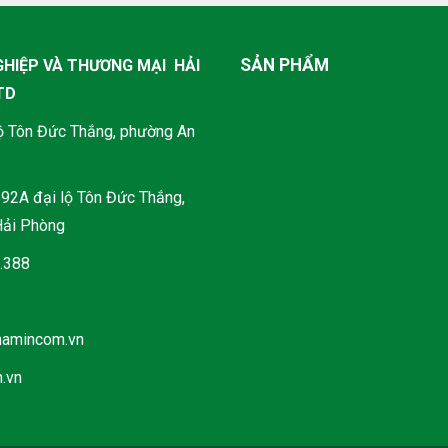
SẢN PHẨM
HIỆP VÀ THƯƠNG MẠI HẢI
TD
lộ Tôn Đức Thắng, phường An
692A đại lộ Tôn Đức Thắng,
Hải Phòng
.388
8
namincom.vn
.vn