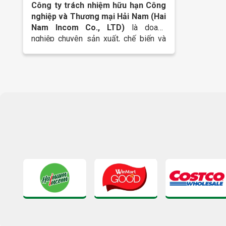
Công ty trách nhiệm hữu hạn Công
nghiệp và Thương mại Hải Nam (Hai
Nam Incom Co., LTD)
là doanh
nghiệp chuyên sản xuất, chế biến và
xuất khẩu các sản phẩm thực phẩm
gia vị như: tương ớt, nước tương,
tương cà, ớt quả sấy khô và các sản
phẩm gia vị khác theo yêu cầu của
khách hàng trong nước và quốc tế.
Nhà máy chế biến thực phẩm gia vị
của công ty chúng tôi được trang bị
các dây chuyền sản xuất tự động, bán
tự động tiên tiến cùng hệ thống quản
lý đồng bộ, chuyên nghiệp theo chứng
chỉ quốc tế FSSC 22000, HALAL, kiểm
soát chất lượng nghiêm ngặt từ
nguyên liệu đầu vào đến thành phẩm,
nhằm đảm bảo an toàn thực phẩm,
chất lượng và hương vị ổn định, đáp
ứng tiêu chuẩn tiêu thụ trong nước và